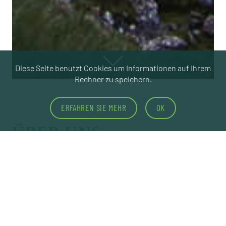
Diese Seite benutzt Cookies um Informationen auf Ihrem
Rechner zu speichern.
ERFAHREN SIE MEHR
OK
ÜBER UNS
C-Impact: Beratung, Entwicklung, Supervision –
mit Weitblick und Fokus. Wir freuen uns, dich,
dein Unternehmen, dein Team kennenzulernen.
Gehen wir deinen Weg gemeinsam.
MEHR
INFO@C-IMPACT.CH