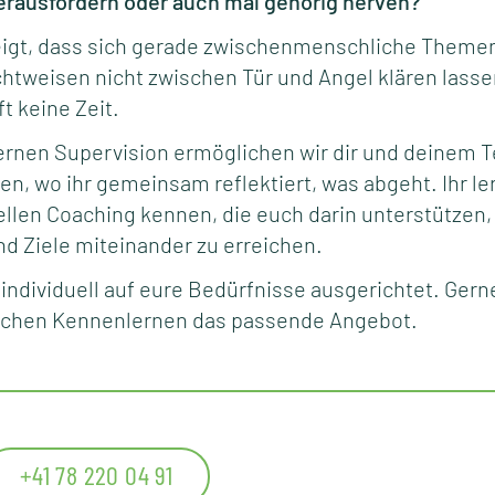
erausfordern oder auch mal gehörig nerven?
eigt, dass sich gerade zwischenmenschliche Theme
htweisen nicht zwischen Tür und Angel klären lassen
ft keine Zeit.
ternen Supervision ermöglichen wir dir und deinem 
en, wo ihr gemeinsam reflektiert, was abgeht. Ihr l
llen Coaching kennen, die euch darin unterstütze
nd Ziele miteinander zu erreichen.
 individuell auf eure Bedürfnisse ausgerichtet. Gern
ichen Kennenlernen das passende Angebot.
+41 78 220 04 91